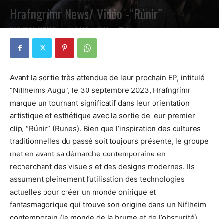
Hrafngrímr News/ Vidéo -“Rúnir”
PAR
PETE CIRCLE
11 JUILLET 2023
0
Avant la sortie très attendue de leur prochain EP, intitulé
“Niflheims Augu”, le 30 septembre 2023, Hrafngrímr
marque un tournant significatif dans leur orientation
artistique et esthétique avec la sortie de leur premier
clip, “Rúnir” (Runes). Bien que l’inspiration des cultures
traditionnelles du passé soit toujours présente, le groupe
met en avant sa démarche contemporaine en
recherchant des visuels et des designs modernes. Ils
assument pleinement l’utilisation des technologies
actuelles pour créer un monde onirique et
fantasmagorique qui trouve son origine dans un Niflheim
contemporain (le monde de la brume et de l’obscurité).