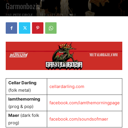
Garmonbozia
PAR
PETE CIRCLE
11 JUILLET 2023
0
Cellar Darling
cellardarling.com
(folk metal)
Iamthemorning
facebook.com/iamthemorningpage
(prog & pop)
Maer
(dark folk
facebook.com/soundsofmaer
prog)