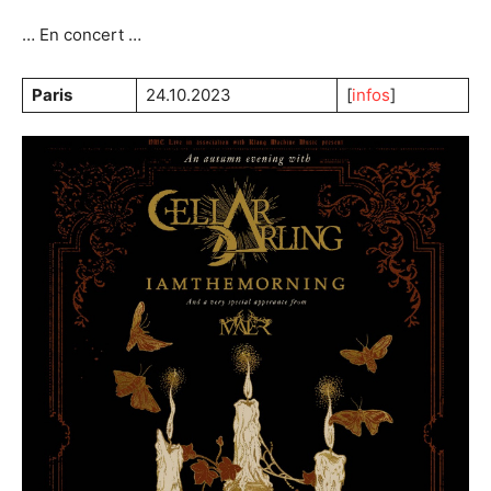
… En concert …
Paris
24.10.2023
[
infos
]