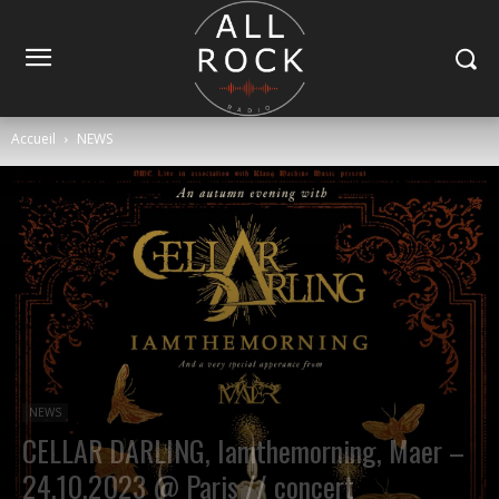
Accueil
NEWS
NEWS
CELLAR DARLING, Iamthemorning, Maer –
24.10.2023 @ Paris // concert