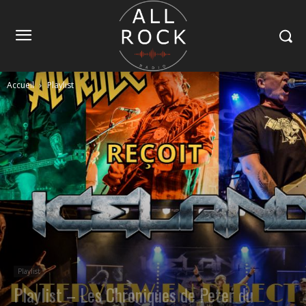
Accueil
Playlist
Playlist
Playlist – Les Chroniques de Peter du