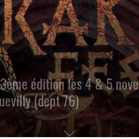
ème édition les 4 & 5 nov
uevilly (dept 76)