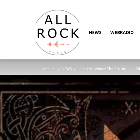
NEWS
WEBRADIO
Accueil
NEWS
L'actu de Where The Promo Is
DR