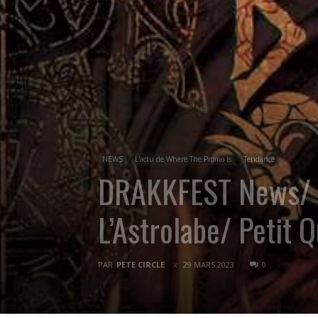
NEWS
L'actu de Where The Promo Is
Tendance
DRAKKFEST News/ 3
L’Astrolabe/ Petit Q
PAR
PETE CIRCLE
29 MARS 2023
0