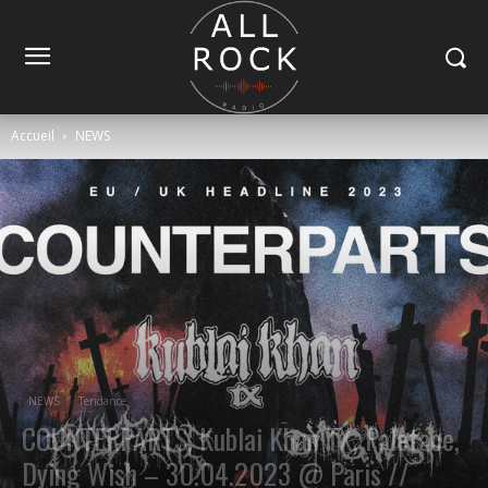
Accueil
NEWS
NEWS
Tendance
COUNTERPARTS, Kublai Khan TX, Paleface,
Dying Wish – 30.04.2023 @ Paris //