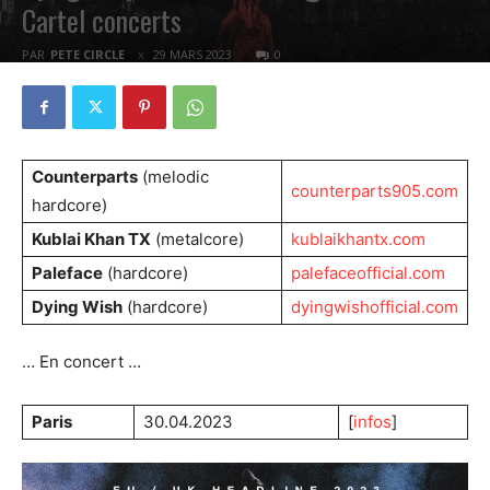
Cartel concerts
PAR
PETE CIRCLE
29 MARS 2023
0
Counterparts
(melodic
counterparts905.com
hardcore)
Kublai Khan TX
(metalcore)
kublaikhantx.com
Paleface
(hardcore)
palefaceofficial.com
Dying Wish
(hardcore)
dyingwishofficial.com
… En concert …
Paris
30.04.2023
[
infos
]