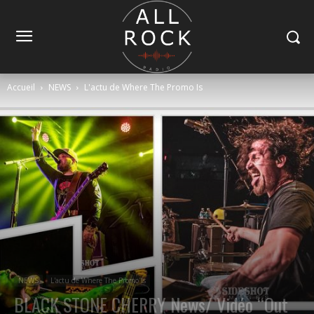
Accueil
NEWS
L'actu de Where The Promo Is
NEWS
L'actu de Where The Promo Is
BLACK STONE CHERRY News/ Vidéo “Out