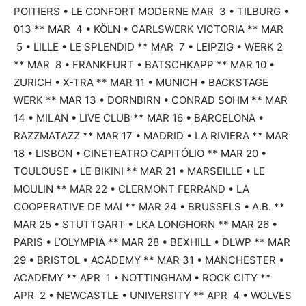
POITIERS • LE CONFORT MODERNE MAR 3 • TILBURG •
013 ** MAR 4 • KÖLN • CARLSWERK VICTORIA ** MAR
5 • LILLE • LE SPLENDID ** MAR 7 • LEIPZIG • WERK 2
** MAR 8 • FRANKFURT • BATSCHKAPP ** MAR 10 •
ZURICH • X-TRA ** MAR 11 • MUNICH • BACKSTAGE
WERK ** MAR 13 • DORNBIRN • CONRAD SOHM ** MAR
14 • MILAN • LIVE CLUB ** MAR 16 • BARCELONA •
RAZZMATAZZ ** MAR 17 • MADRID • LA RIVIERA ** MAR
18 • LISBON • CINETEATRO CAPITÓLIO ** MAR 20 •
TOULOUSE • LE BIKINI ** MAR 21 • MARSEILLE • LE
MOULIN ** MAR 22 • CLERMONT FERRAND • LA
COOPERATIVE DE MAI ** MAR 24 • BRUSSELS • A.B. **
MAR 25 • STUTTGART • LKA LONGHORN ** MAR 26 •
PARIS • L’OLYMPIA ** MAR 28 • BEXHILL • DLWP ** MAR
29 • BRISTOL • ACADEMY ** MAR 31 • MANCHESTER •
ACADEMY ** APR 1 • NOTTINGHAM • ROCK CITY **
APR 2 • NEWCASTLE • UNIVERSITY ** APR 4 • WOLVES