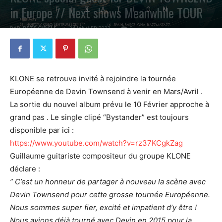
in Europe // Next shows Meanwhile TOUR
PAR
PETE CIRCLE
24 JANVIER 2023
0
KLONE se retrouve invité à rejoindre la tournée
Européenne de Devin Townsend à venir en Mars/Avril .
La sortie du nouvel album prévu le 10 Février approche à
grand pas . Le single clipé “Bystander” est toujours
disponible par ici :
https://www.youtube.com/watch?v=rz37KCgkZag
Guillaume guitariste compositeur du groupe KLONE
déclare :
” C’est un honneur de partager à nouveau la scène avec
Devin Townsend pour cette grosse tournée Européenne.
Nous sommes super fier, excité et impatient d’y être !
Nous avions déjà tourné avec Devin en 2015 pour la