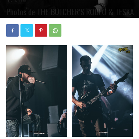
LIVE REPORT
Photos de THE BUTCHER’S RODEO & TESKA
PAR
PETE CIRCLE
23 JANVIER 2023
0