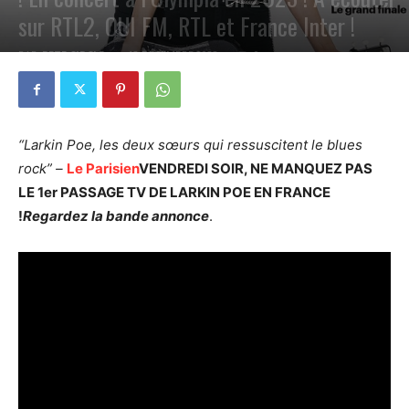
sur RTL2, OUI FM, RTL et France Inter !
PAR
PETE CIRCLE
12 DÉCEMBRE 2022
0
“Larkin Poe, les deux sœurs qui ressuscitent le blues
rock” –
Le Parisien
VENDREDI SOIR, NE MANQUEZ PAS
LE 1er PASSAGE TV DE LARKIN POE EN FRANCE
!
Regardez la bande annonce
.