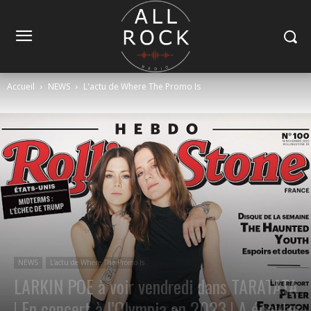
Accueil
NEWS
L'actu de Where The Promo Is
NEWS
L'actu de Where The Promo Is
LARKIN POE à voir vendredi dans TARATATA
! En concert à l’Olympia en 2023 ! A écouter