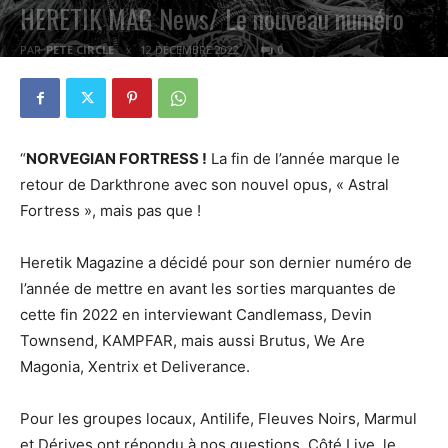
HERETIK MAG News/ Le nouveau numéro
PAR
PETE CIRCLE
12 DÉCEMBRE 2022
0
“
NORVEGIAN FORTRESS !
La fin de l’année marque le
retour de Darkthrone avec son nouvel opus, « Astral
Fortress », mais pas que !
Heretik Magazine a décidé pour son dernier numéro de
l’année de mettre en avant les sorties marquantes de
cette fin 2022 en interviewant Candlemass, Devin
Townsend, KAMPFAR, mais aussi Brutus, We Are
Magonia, Xentrix et Deliverance.
Pour les groupes locaux, Antilife, Fleuves Noirs, Marmul
et Dérives ont répondu à nos questions. Côté Live, le