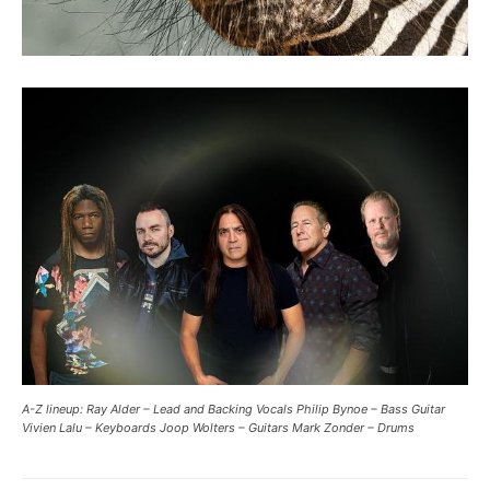
A-Z lineup: Ray Alder – Lead and Backing Vocals Philip Bynoe – Bass Guitar
Vivien Lalu – Keyboards Joop Wolters – Guitars Mark Zonder – Drums