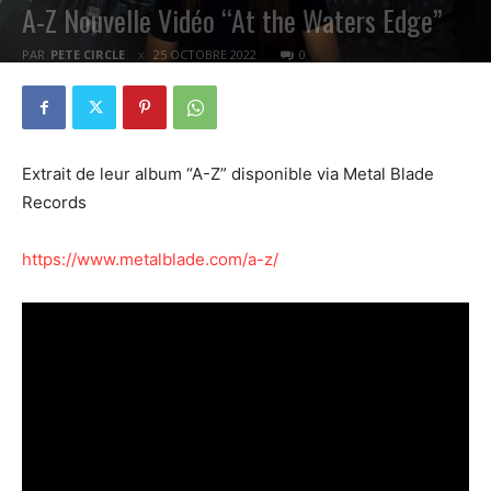
A-Z Nouvelle Vidéo “At the Waters Edge”
PAR
PETE CIRCLE
25 OCTOBRE 2022
0
Extrait de leur album “A-Z” disponible via Metal Blade
Records
https://www.metalblade.com/a-z/