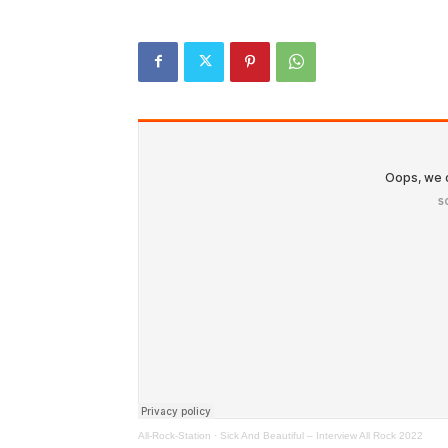
All-Rock-Station
·
Sick And Beautiful – Interview All Rock 2022