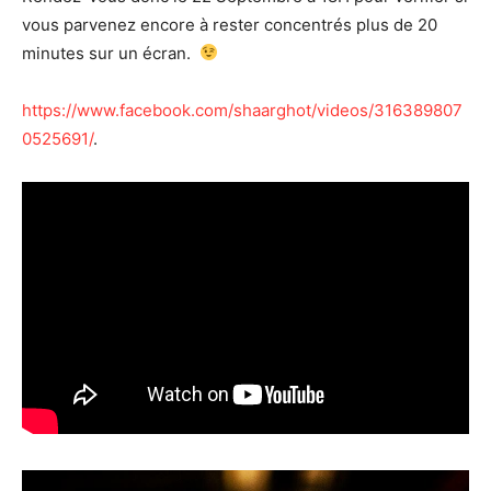
vous parvenez encore à rester concentrés plus de 20
minutes sur un écran.
https://www.facebook.com/shaarghot/videos/316389807
0525691/
.