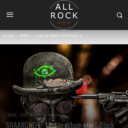
Accueil
NEWS
L'actu de Where The Promo Is
NEWS
L'actu de Where The Promo Is
SHAARGHOT : Leur prochain clip ” Black