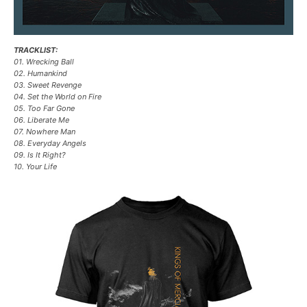
TRACKLIST:
01. Wrecking Ball
02. Humankind
03. Sweet Revenge
04. Set the World on Fire
05. Too Far Gone
06. Liberate Me
07. Nowhere Man
08. Everyday Angels
09. Is It Right?
10. Your Life