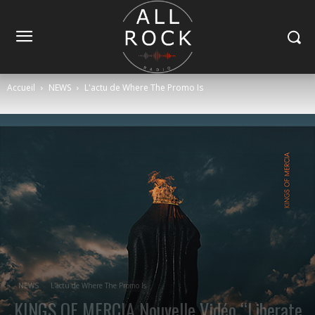
Accueil
NEWS
L'actu de Where The Promo Is
NEWS
L'actu de Where The Promo Is
KINGS OF MERCIA Nouvelle Vidéo “Liberate