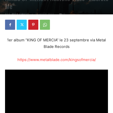
Me”
PAR
PETE CIRCLE
24 AOÛT 2022
0
1er album “KING OF MERCIA” le 23 septembre via Metal
Blade Records
https://www.metalblade.com/kingsofmercia/