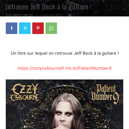
retrouve Jeff Beck à la guitare !
PAR
PETE CIRCLE
4 JUILLET 2022
0
Un titre sur lequel on retrouve Jeff Beck à la guitare !
https://ozzyosbournefr.lnk.to/PatientNumber9