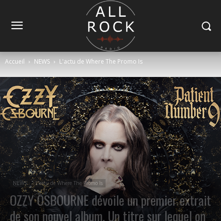
Accueil
NEWS
L'actu de Where The Promo Is
NEWS
L'actu de Where The Promo Is
OZZY OSBOURNE dévoile un premier extrait
de son nouvel album. Un titre sur lequel on