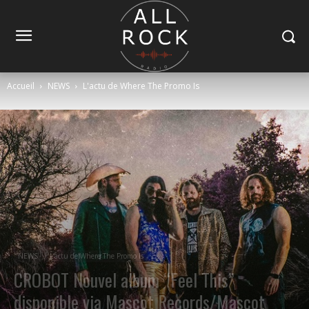
Accueil
NEWS
L'actu de Where The Promo Is
NEWS
L'actu de Where The Promo Is
CROBOT Nouvel album “Feel This”
disponible via Mascot Records/Mascot