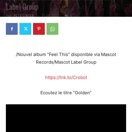
Label Group
PAR
PETE CIRCLE
7 JUIN 2022
0
/Nouvel album “Feel This” disponible via Mascot
Records/Mascot Label Group
https://lnk.to/Crobot
Ecoutez le titre “Golden”