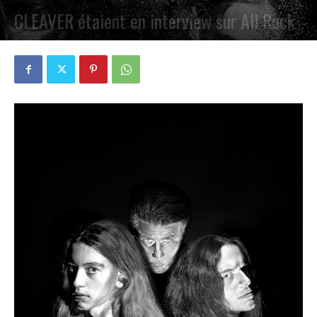
CLEAVER étaient en interview sur All Rock
PAR
PETE CIRCLE
10 MAI 2022
0