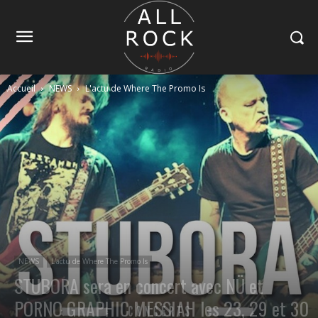
Accueil
NEWS
L'actu de Where The Promo Is
NEWS
L'actu de Where The Promo Is
STUBORA sera en concert avec NÜ et
PORNO GRAPHIC MESSIAH les 23, 29 et 30