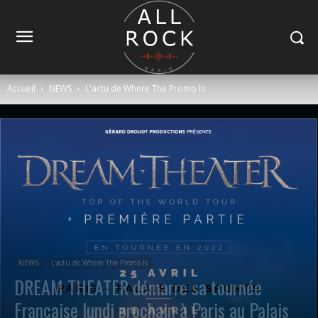
Accueil
NEWS
L'actu de Where The Promo Is
NEWS
L'actu de Where The Promo Is
DREAM THEATER démarre sa tournée
Française lundi prochain à Paris au Palais