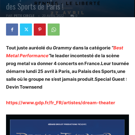
des Sports de Paris !
PAR
PETE CIRCLE
20 AVRIL 2022
0
Tout juste auréolé du
Grammy
dans la catégorie
“
Best
Metal Performance
“
le leader incontesté de la scène
prog metal va donner 4 concerts en France.Leur tournée
démarre lundi 25 avril à Paris, au Palais des Sports,une
salle où le groupe ne s’est jamais produit.Special Guest :
Devin Townsend
https://www.gdp.fr/fr_FR/artistes/dream-theater