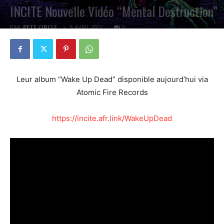
INCITE Nouvelle Vidéo “Mental Destruction”
PAR
PETE CIRCLE
8 AVRIL 2022
0
Leur album “Wake Up Dead” disponible aujourd’hui via
Atomic Fire Records
https://incite.afr.link/WakeUpDead