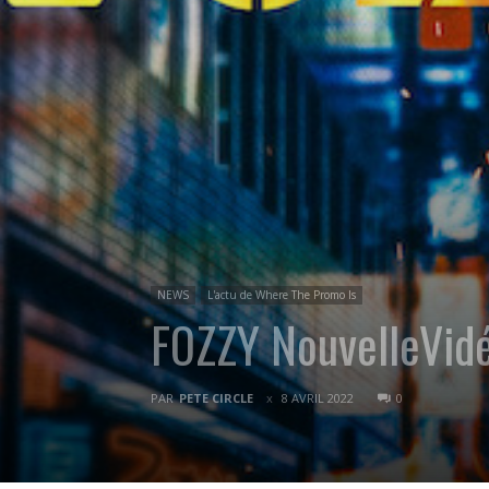
NEWS
L'actu de Where The Promo Is
FOZZY NouvelleVidéo
PAR
PETE CIRCLE
8 AVRIL 2022
0