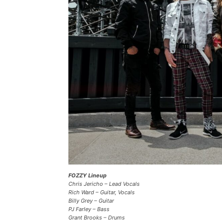
FOZZY Lineup
Chris Jericho – Lead Vocals
Rich Ward – Guitar, Vocals
Billy Grey – Guitar
PJ Farley – Bass
Grant Brooks – Drums