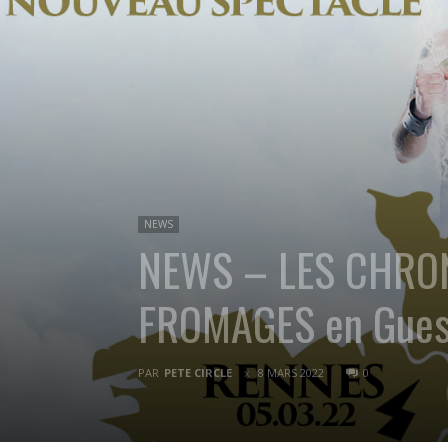
NEWS
NEWS – LES CHRONI
FROMAGES en Gues
PAR
PETE CIRCLE
8 MARS 2022
0