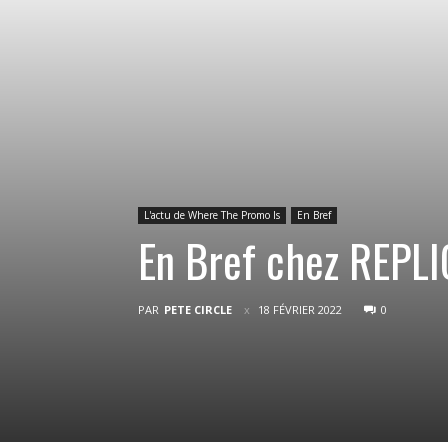
L'actu de Where The Promo Is
En Bref
En Bref chez REPLI
PAR
PETE CIRCLE
18 FÉVRIER 2022
0