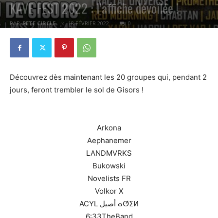
KAVE FEST 2022 : l’affiche dévoilée !
PAR
PETE CIRCLE
18 FÉVRIER 2022
0
Découvrez dès maintenant les 20 groupes qui, pendant 2
jours, feront trembler le sol de Gisors !
Arkona
Aephanemer
LANDMVRKS
Bukowski
Novelists FR
Volkor X
ACYL أصيل ⴰⵚⵉⵍ
6:33TheBand