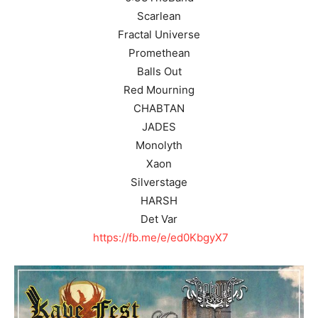
Scarlean
Fractal Universe
Promethean
Balls Out
Red Mourning
CHABTAN
JADES
Monolyth
Xaon
Silverstage
HARSH
Det Var
https://fb.me/e/ed0KbgyX7