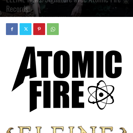
Records
PAR
PETE CIRCLE
24 JANVIER 2022
0