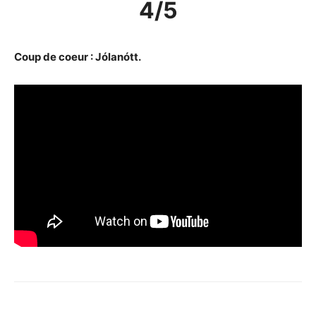
4/5
Coup de coeur : Jólanótt.