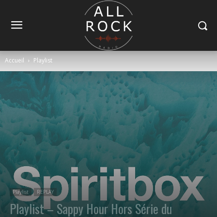
Accueil
Playlist
Playlist
REPLAY
Playlist – Sappy Hour Hors Série du