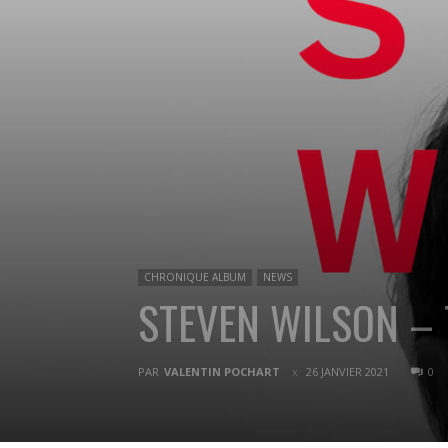
CHRONIQUE ALBUM
NEWS
STEVEN WILSON – T
PAR
VALENTIN POCHART
26 JANVIER 2021
0