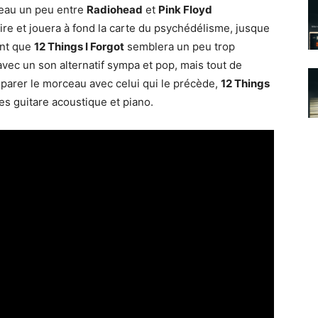
ceau un peu entre
Radiohead
et
Pink Floyd
laire et jouera à fond la carte du psychédélisme, jusque
ent que
12 Things I Forgot
semblera un peu trop
 avec un son alternatif sympa et pop, mais tout de
arer le morceau avec celui qui le précède,
12 Things
s guitare acoustique et piano.