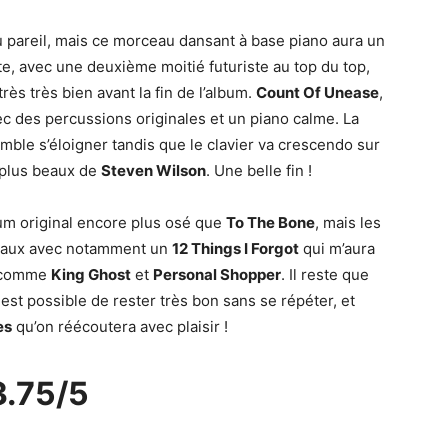
 pareil, mais ce morceau dansant à base piano aura un
te, avec une deuxième moitié futuriste au top du top,
ès très bien avant la fin de l’album.
Count Of Unease
,
ec des percussions originales et un piano calme. La
mble s’éloigner tandis que le clavier va crescendo sur
s plus beaux de
Steven Wilson
. Une belle fin !
bum original encore plus osé que
To The Bone
, mais les
gaux avec notamment un
12 Things I Forgot
qui m’aura
e comme
King Ghost
et
Personal Shopper
. Il reste que
est possible de rester très bon sans se répéter, et
es
qu’on réécoutera avec plaisir !
3.75/5