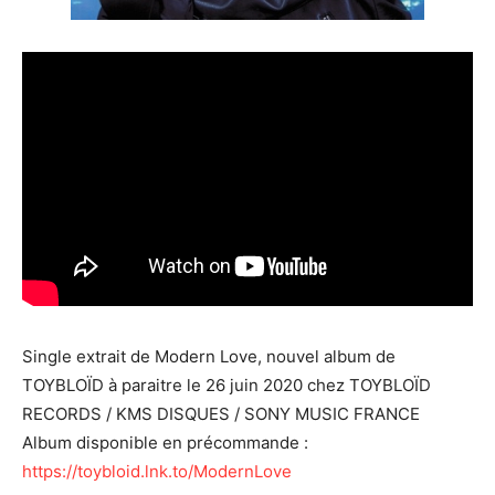
Single extrait de Modern Love, nouvel album de
TOYBLOÏD à paraitre le 26 juin 2020 chez TOYBLOÏD
RECORDS / KMS DISQUES / SONY MUSIC FRANCE
Album disponible en précommande :
https://toybloid.lnk.to/ModernLove