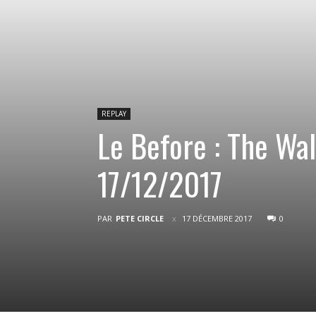
REPLAY
Le Before : The Wa
17/12/2017
PAR
PETE CIRCLE
17 DÉCEMBRE 2017
0