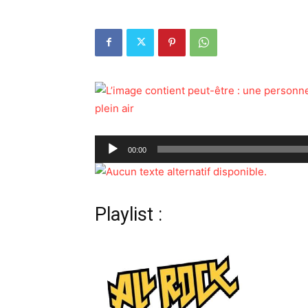
Lecteur
00:00
audio
Playlist :