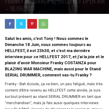
FRANKY COSTANZA @ HELLFEST OPEN AIR
– 18.06.2017
PAR
PETE CIRCLE
19 AOÛT 2017
0
Salut les amis, c’est Tony ! Nous sommes le
Dimanche 18 Juin, nous sommes toujours au
HELLFEST, il est 23h30, et c’est ma dernière
interview pour ce HELLFEST 2017, et j’ai la joie et le
plaisir d’avoir Monsieur Franky COSTANZA pour
BLAZING WAR MACHINE, mais aussi pour le Stand
SERIAL DRUMMER, comment vas-tu Franky ?
Franky : Bah écoute, ça va bien, un peu fatigué, mais très
content d’être revenu au HELLFEST cette année, je suis
surtout présent au stand SERIAL DRUMMER en tant que
“merchandiser”, mais je fais aussi quelques interviews