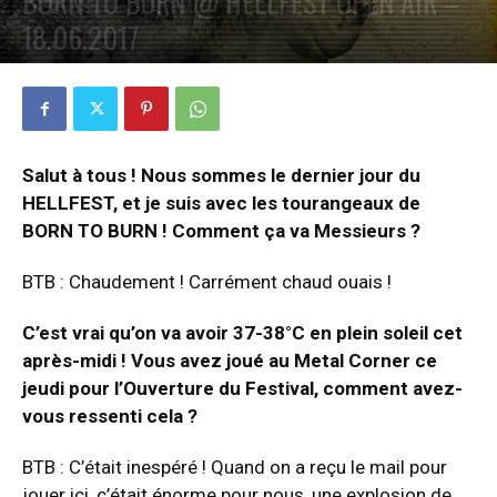
BORN TO BURN @ HELLFEST OPEN AIR –
18.06.2017
PAR
PETE CIRCLE
19 AOÛT 2017
0
Salut à tous ! Nous sommes le dernier jour du
HELLFEST, et je suis avec les tourangeaux de
BORN TO BURN ! Comment ça va Messieurs ?
BTB : Chaudement ! Carrément chaud ouais !
C’est vrai qu’on va avoir 37-38°C en plein soleil cet
après-midi ! Vous avez joué au Metal Corner ce
jeudi pour l’Ouverture du Festival, comment avez-
vous ressenti cela ?
BTB : C’était inespéré ! Quand on a reçu le mail pour
jouer ici, c’était énorme pour nous, une explosion de