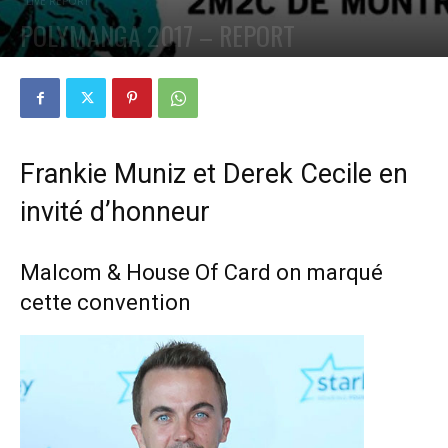
LIVE REPORT
POLYMANGA 2017 – REPORT
PAR
PETE CIRCLE
27 AVRIL 2017
0
Frankie Muniz et Derek Cecile en
invité d’honneur
Malcom & House Of Card on marqué
cette convention