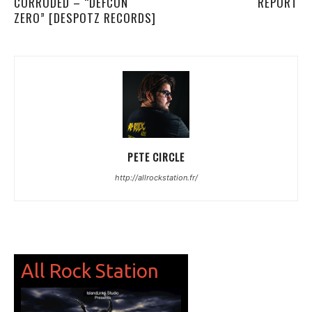
CORRODED – “DEFCON
REPORT
ZERO” [DESPOTZ RECORDS]
PETE CIRCLE
http://allrockstation.fr/