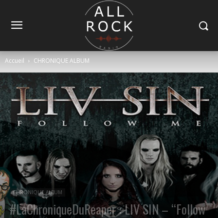
Accueil
CHRONIQUE ALBUM
CHRONIQUE ALBUM
#LaChroniqueDuReaper : LIV SIN – “Follow