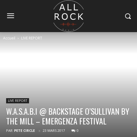
Accueil
LIVE REPORT
LIVE REPORT
W.A.S.A.B.I @ BACKSTAGE O’SULLIVAN BY
THE MILL – EMERGENZA FESTIVAL
PAR
PETE CIRCLE
23 MARS 2017
0