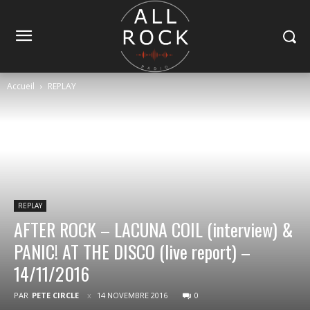
Accueil
REPLAY
REPLAY
AFTER ROCK – LACUNA COIL (interview) &
PANIC! AT THE DISCO (live report) –
14/11/2016
PAR
PETE CIRCLE
14 NOVEMBRE 2016
0