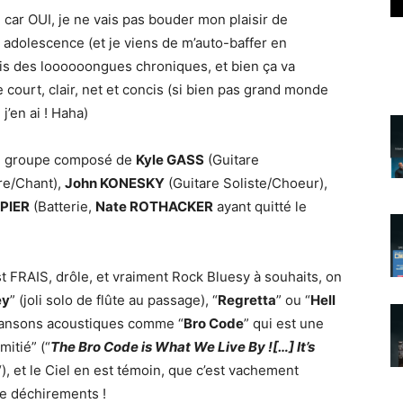
, car OUI, je ne vais pas bouder mon plaisir de
 adolescence (et je viens de m’auto-baffer en
ais des loooooongues chroniques, et bien ça va
e court, clair, net et concis (si bien pas grand monde
’en ai ! Haha)
du groupe composé de
Kyle GASS
(Guitare
re/Chant),
John KONESKY
(Guitare Soliste/Choeur),
SPIER
(Batterie,
Nate ROTHACKER
ayant quitté le
t FRAIS, drôle, et vraiment Rock Bluesy à souhaits, on
ey
” (joli solo de flûte au passage), “
Regretta
” ou “
Hell
chansons acoustiques comme “
Bro Code
” qui est une
itié” (“
The Bro Code is What We Live By ![…] It’s
“), et le Ciel en est témoin, que c’est vachement
e déchirements !