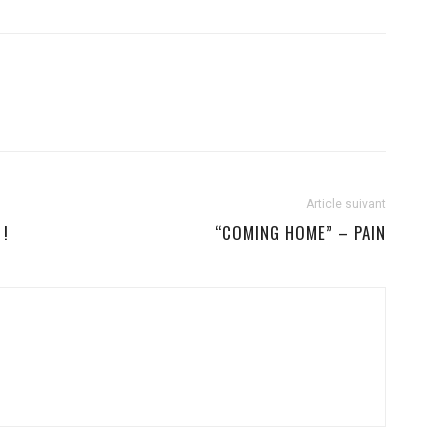
Article suivant
 !
“COMING HOME” – PAIN