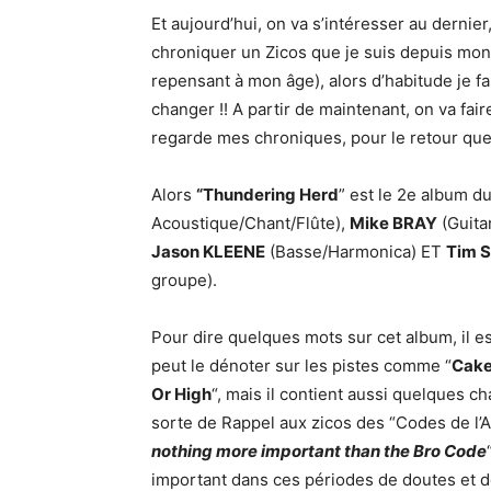
Et aujourd’hui, on va s’intéresser au dernier
chroniquer un Zicos que je suis depuis mon
repensant à mon âge), alors d’habitude je f
changer !! A partir de maintenant, on va fair
regarde mes chroniques, pour le retour que j
Alors
“Thundering Herd
” est le 2e album 
Acoustique/Chant/Flûte),
Mike BRAY
(Guita
Jason KLEENE
(Basse/Harmonica) ET
Tim 
groupe).
Pour dire quelques mots sur cet album, il es
peut le dénoter sur les pistes comme “
Cak
Or High
“, mais il contient aussi quelques 
sorte de Rappel aux zicos des “Codes de l’Am
nothing more important than the Bro Code
important dans ces périodes de doutes et d