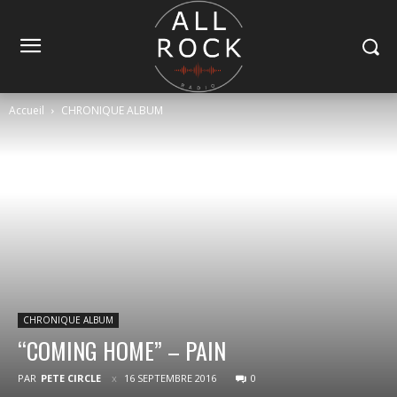
Accueil
CHRONIQUE ALBUM
CHRONIQUE ALBUM
“COMING HOME” – PAIN
PAR
PETE CIRCLE
16 SEPTEMBRE 2016
0