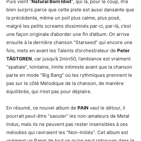
Puis vient “
Natural Born Idiot
“, qui là, pour le coup, m’a
bien surpris parce que cette piste est aussi dansante que
la précédente, même un poil plus calme, plus posé,
malgré les petits screams dissiminés par-ci, par-là, c’est
une façon originale d’aborder une fin d’album. On arrive
ensuite à la dernière chanson “Starseed” qui encore une
fois, mets en avant les Talents d’orchestrateur de
Peter
TÄGTGREN
, car jusqu’à 2min50, l’ambiance est vraiment
“spatiale”, lointaine, limite intimiste avant que la chanson
parte en mode “Big Bang” où les rythmiques prennent le
pas sur le côté Mélodique de la chanson, de manière
équilibrée, qui n’est pas pour déplaire.
En résumé, ce nouvel album de
PAIN
vaut le détour, il
pourrait peut-être “saouler” les non-amateurs de Metal
Indus, mais ils ne peuvent pas rester insensibles à ces
mélodies qui raviraient les “Non-Initiés”. Cet album est
vraiment un Panel de tout ce qu’on peut retrouver dans le