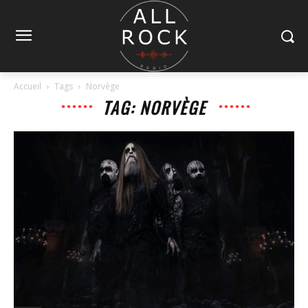
Accueil
Tags
Norvège
TAG: NORVÈGE