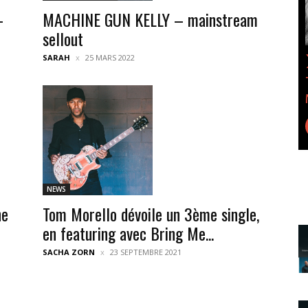
MACHINE GUN KELLY – mainstream
-
sellout
SARAH
25 MARS 2022
NEWS
he
Tom Morello dévoile un 3ème single,
en featuring avec Bring Me...
SACHA ZORN
23 SEPTEMBRE 2021