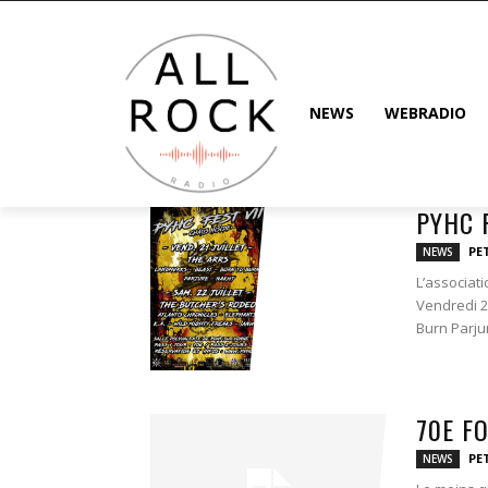
NEWS
WEBRADIO
PYHC 
PE
NEWS
L’associati
Vendredi 2
Burn Parjur
70E F
PE
NEWS