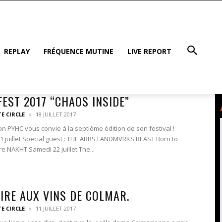
REPLAY
FRÉQUENCE MUTINE
LIVE REPORT
FEST 2017 “CHAOS INSIDE”
TE CIRCLE
18 JUILLET 2017
on PYHC vous convie à la septième édition de son festival !
1 juillet Special guest : THE ARRS LANDMVRKS BEAST Born to
e NAKHT Samedi 22 juillet The...
OIRE AUX VINS DE COLMAR.
TE CIRCLE
11 JUILLET 2017