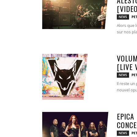
[VIDEO
PE
NEWS
Alors que 
sur nos pla
VOLUM
[LIVE 
PE
NEWS
Il reste un
nouvel opu
EPICA 
CONCE
PE
NEWS