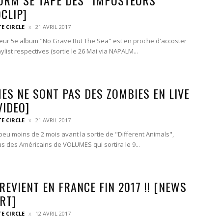
CLIP]
TE CIRCLE
21 AVRIL 2017
leur 5e album "No Grave But The Sea" est en proche d'accoster
ylist respectives (sortie le 26 Mai via NAPALM...
ES NE SONT PAS DES ZOMBIES EN LIVE
VIDEO]
TE CIRCLE
21 AVRIL 2017
 peu moins de 2 mois avant la sortie de "Different Animals",
s des Américains de VOLUMES qui sortira le 9...
REVIENT EN FRANCE FIN 2017 !! [NEWS
RT]
TE CIRCLE
12 AVRIL 2017