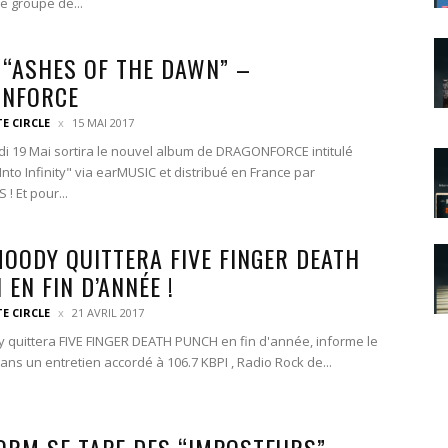
e groupe de...
] “ASHES OF THE DAWN” –
NFORCE
TE CIRCLE
15 MAI 2017
i 19 Mai sortira le nouvel album de DRAGONFORCE intitulé
nto Infinity" via earMUSIC et distribué en France par
! Et pour...
MOODY QUITTERA FIVE FINGER DEATH
EN FIN D’ANNÉE !
TE CIRCLE
21 AVRIL 2017
 quittera FIVE FINGER DEATH PUNCH en fin d'année, informe le
ans un entretien accordé à 106.7 KBPI , Radio Rock de...
ORM SE TAPE DES “IMPOSTEURS”