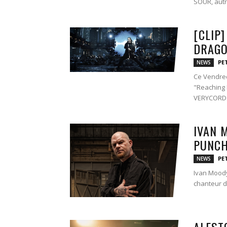
SOUR, autr
[CLIP
DRAGO
PE
NEWS
Ce Vendred
"Reaching I
VERYCORDS 
IVAN 
PUNCH 
PE
NEWS
Ivan Moody
chanteur d
ALEST