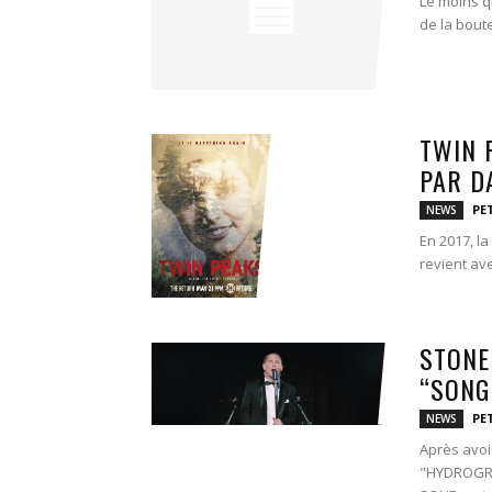
Le moins qu
de la boute
TWIN 
PAR D
PE
NEWS
En 2017, la
revient ave
STONE
“SONG 
PE
NEWS
Après avoi
"HYDROGRAD