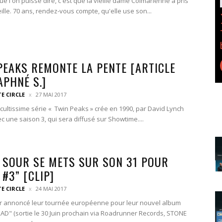
e l'on puisse dire, c'est que la vieille dame Colmarienne a pris
ille. 70 ans, rendez-vous compte, qu'elle use son...
PEAKS REMONTE LA PENTE [ARTICLE
APHNÉ S.]
TE CIRCLE
27 MAI 2017
 cultissime série « Twin Peaks » crée en 1990, par David Lynch
c une saison 3, qui sera diffusé sur Showtime....
 SOUR SE METS SUR SON 31 POUR
#3” [CLIP]
TE CIRCLE
24 MAI 2017
r annoncé leur tournée européenne pour leur nouvel album
" (sortie le 30 Juin prochain via Roadrunner Records, STONE