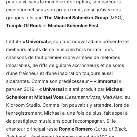
poursuivi, sans la moindre interruption, son parcours
exceptionnel sous son propre nom, ainsi qu’avec des
groupes tels que
The Michael Schenker Group
(MSG),
Temple Of Rock
et
Michael Schenker Fest
.
Intitulé
« Universal »
, son tout nouvel album présente les
meilleurs atouts de ce musicien hors norme : des
chansons de tout premier ordre armées de mélodies
imparables, de riffs de guitare accrocheurs et de solos
d’une fraîcheur et d’une inspiration toujours aussi
sidérantes. Comme son prédécesseur –
« Immortal »
paru en 2019 –
« Universal »
a été produit par
Michael
Schenker
et
Michael Voss
(Lessmann/Voss, Mad Max)
au
Kidroom Studio. Comme l’on pouvait s’y attendre, lors de
l’enregistrement, Michael a, une fois de plus, fait appel à
de prestigieux musiciens pour l’accompagner. Si le
chanteur principal reste
Ronnie Romero
(Lords of Black,
Rainbow)
– également frontman actuel de MSG en