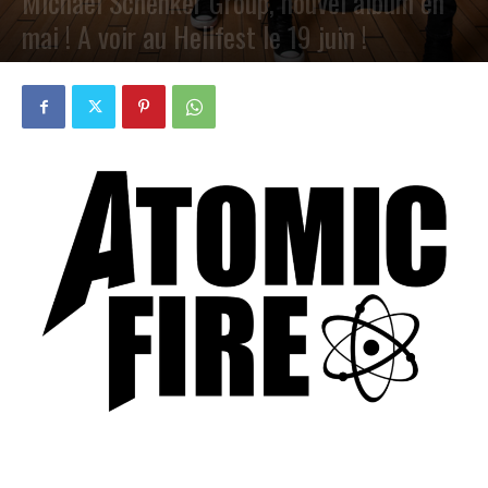
Michael Schenker Group, nouvel album en
mai ! A voir au Hellfest le 19 juin !
PAR
PETE CIRCLE
6 MARS 2022
0