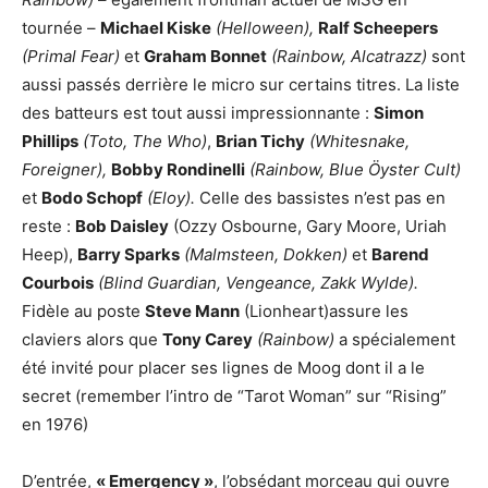
tournée –
Michael Kiske
(Helloween),
Ralf Scheepers
(Primal Fear)
et
Graham Bonnet
(Rainbow, Alcatrazz)
sont
aussi passés derrière le micro sur certains titres. La liste
des batteurs est tout aussi impressionnante :
Simon
Phillips
(Toto, The Who)
,
Brian Tichy
(Whitesnake,
Foreigner),
Bobby Rondinelli
(Rainbow, Blue Öyster Cult)
et
Bodo Schopf
(Eloy).
Celle des bassistes n’est pas en
reste :
Bob Daisley
(Ozzy Osbourne, Gary Moore, Uriah
Heep),
Barry Sparks
(Malmsteen, Dokken)
et
Barend
Courbois
(Blind Guardian, Vengeance, Zakk Wylde).
Fidèle au poste
Steve Mann
(Lionheart)assure les
claviers alors que
Tony Carey
(Rainbow)
a spécialement
été invité pour placer ses lignes de Moog dont il a le
secret (remember l’intro de “Tarot Woman” sur “Rising”
en 1976)
D’entrée,
« Emergency »
, l’obsédant morceau qui ouvre