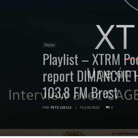
Playlist
Playlist – XTRM Po
report DIMANCHE 
103.8 FM Brest
PAR
PETE CIRCLE
15 JUIN 2026
0