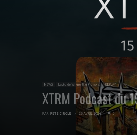
NEWS
L'actu de Where The Promo Is
REPLAY
XTRM Podcast du 1
PAR
PETE CIRCLE
26 AVRIL 2026
0