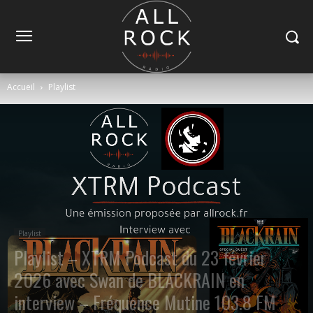
Accueil
Playlist
Playlist
Playlist – XTRM Podcast du 23 février
2026 avec Swan de BLACKRAIN en
interview – Fréquence Mutine 103.8 FM