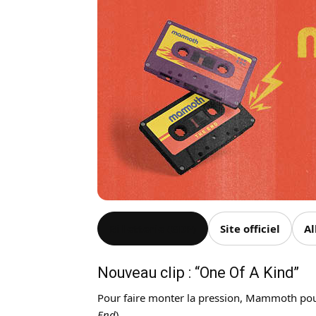
Billetterie (GDP)
Site officiel
Al
Nouveau clip : “One Of A Kind”
Pour faire monter la pression, Mammoth pous
End
).