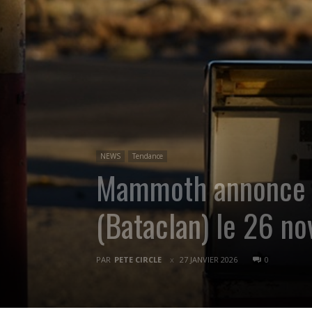
NEWS
Tendance
Mammoth annonce en
(Bataclan) le 26 
PAR
PETE CIRCLE
27 JANVIER 2026
0