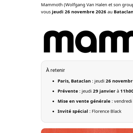
Mammoth (Wolfgang Van Halen et son groupe) 
vous
jeudi 26 novembre 2026
au
Batacla
À retenir
Paris, Bataclan
: jeudi
26 novembr
Prévente
: jeudi
29 janvier
à
11h0
Mise en vente générale
: vendred
Invité spécial
: Florence Black