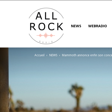
NEWS
WEBRADIO
Accueil
NEWS
Mammoth annonce enfin son concert e