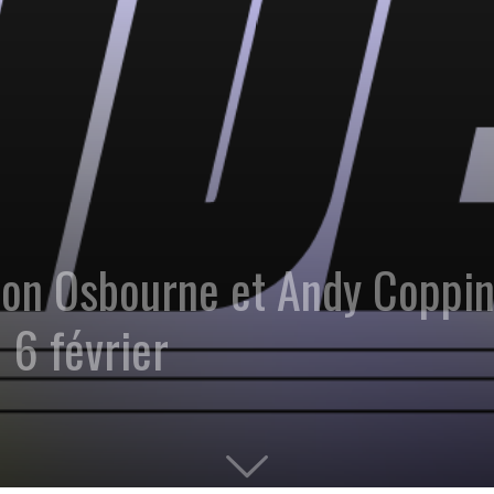
n Osbourne et Andy Copping
 6 février