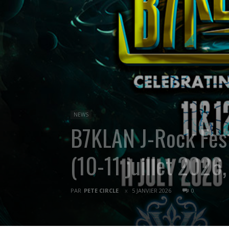
NEWS
B7KLAN J-Rock Fest :
(10-11 juillet 2026
PAR
PETE CIRCLE
5 JANVIER 2026
0