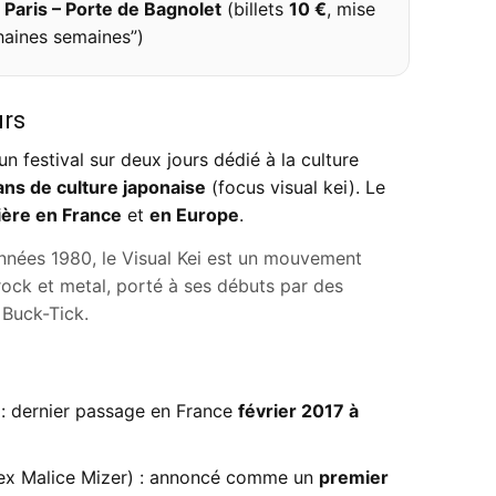
s
Paris – Porte de Bagnolet
(billets
10 €
, mise
haines semaines”)
urs
estival sur deux jours dédié à la culture
ans de culture japonaise
(focus visual kei). Le
ère en France
et
en Europe
.
 années 1980, le Visual Kei est un mouvement
rock et metal, porté à ses débuts par des
Buck-Tick.
 : dernier passage en France
février 2017 à
 ex Malice Mizer) : annoncé comme un
premier