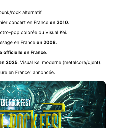
unk/rock alternatif.
nier concert en France
en 2010
.
ectro-pop colorée du Visual Kei.
assage en France
en 2008
.
 officielle en France
.
en 2025
, Visual Kei moderne (metalcore/djent).
eure en France” annoncée.