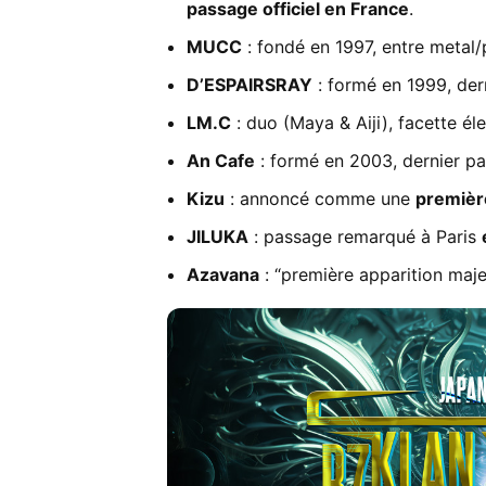
passage officiel en France
.
MUCC
: fondé en 1997, entre metal/p
D’ESPAIRSRAY
: formé en 1999, der
LM.C
: duo (Maya & Aiji), facette él
An Cafe
: formé en 2003, dernier p
Kizu
: annoncé comme une
première
JILUKA
: passage remarqué à Paris
Azavana
: “première apparition maj