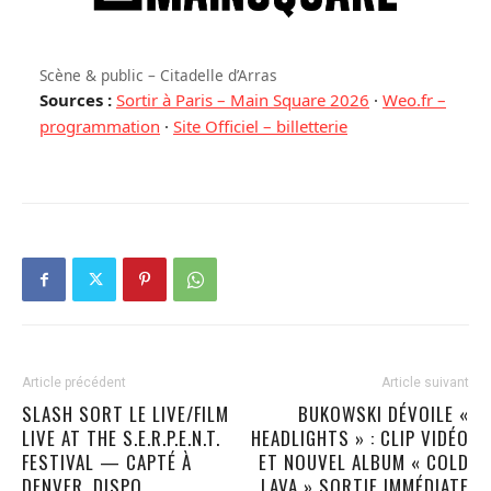
Scène & public – Citadelle d’Arras
Sources :
Sortir à Paris – Main Square 2026
·
Weo.fr –
programmation
·
Site Officiel – billetterie
Article précédent
Article suivant
SLASH SORT LE LIVE/FILM
BUKOWSKI DÉVOILE «
LIVE AT THE S.E.R.P.E.N.T.
HEADLIGHTS » : CLIP VIDÉO
FESTIVAL — CAPTÉ À
ET NOUVEL ALBUM « COLD
DENVER, DISPO
LAVA » SORTIE IMMÉDIATE