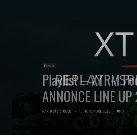
Playlist
Playlist – XTRM P
ANNONCE LINE UP
PAR
PETE CIRCLE
10 NOVEMBRE 2025
0